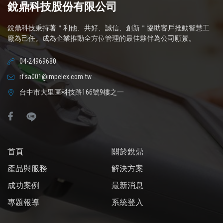
銳鼎科技股份有限公司
銳鼎科技秉持著＂利他、共好、誠信、創新＂協助客戶推動智慧工
廠為己任。成為企業推動全方位管理的最佳夥伴為公司願景。
04-24969680
rfsa001@impelex.com.tw
台中市大里區科技路166號9樓之一
首頁
關於銳鼎
產品與服務
解決方案
成功案例
最新消息
專題報導
系統登入