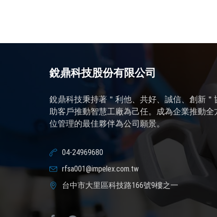
銳鼎科技股份有限公司
銳鼎科技秉持著＂利他、共好、誠信、創新＂
助客戶推動智慧工廠為己任。成為企業推動全
位管理的最佳夥伴為公司願景。
04-24969680
rfsa001@impelex.com.tw
台中市大里區科技路166號9樓之一